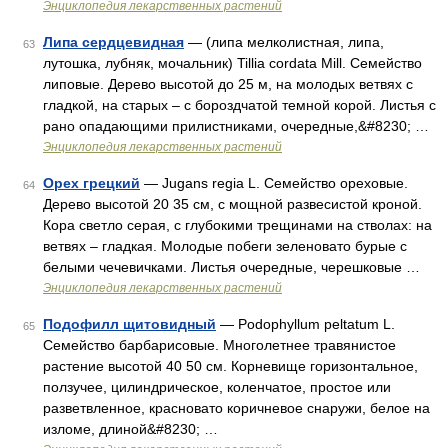
Энциклопедия лекарственных растений
Липа сердцевидная
— (липа мелколистная, липа,
63
лутошка, лубняк, мочальник) Tillia cordata Mill. Семейство
липовые. Дерево высотой до 25 м, на молодых ветвях с
гладкой, на старых – с бороздчатой темной корой. Листья с
рано опадающими прилистниками, очередные,&#8230; …
Энциклопедия лекарственных растений
Орех грецкий
— Jugans regia L. Семейство ореховые.
64
Дерево высотой 20 35 см, с мощной развесистой кроной.
Кора светло серая, с глубокими трещинами на стволах: на
ветвях – гладкая. Молодые побеги зеленовато бурые с
белыми чечевичками. Листья очередные, черешковые …
Энциклопедия лекарственных растений
Подофилл щитовидный
— Podophyllum peltatum L.
65
Семейство барбарисовые. Многолетнее травянистое
растение высотой 40 50 см. Корневище горизонтальное,
ползучее, цилиндрическое, коленчатое, простое или
разветвленное, красновато коричневое снаружи, белое на
изломе, длиной&#8230; …