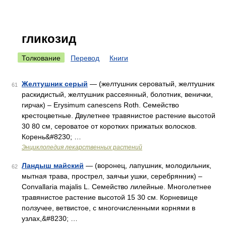
гликозид
Толкование
Перевод
Книги
Желтушник серый
— (желтушник сероватый, желтушник
61
раскидистый, желтушник рассеянный, болотник, венички,
гирчак) – Erysimum canescens Roth. Семейство
крестоцветные. Двулетнее травянистое растение высотой
30 80 см, сероватое от коротких прижатых волосков.
Корень&#8230; …
Энциклопедия лекарственных растений
Ландыш майский
— (воронец, лапушник, молодильник,
62
мытная трава, прострел, заячьи ушки, серебрянник) –
Convallaria majalis L. Семейство лилейные. Многолетнее
травянистое растение высотой 15 30 см. Корневище
ползучее, ветвистое, с многочисленными корнями в
узлах,&#8230; …