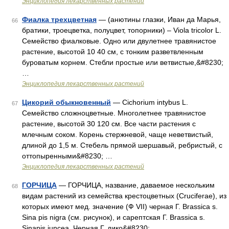
Энциклопедия лекарственных растений
Фиалка трехцветная
— (анютины глазки, Иван да Марья,
66
братики, троецветка, полуцвет, топорники) – Viola tricolor L.
Семейство фиалковые. Одно или двулетнее травянистое
растение, высотой 10 40 см, с тонким разветвленным
буроватым корнем. Стебли простые или ветвистые,&#8230;
…
Энциклопедия лекарственных растений
Цикорий обыкновенный
— Cichorium intybus L.
67
Семейство сложноцветные. Многолетнее травянистое
растение, высотой 30 120 см. Все части растения с
млечным соком. Корень стержневой, чаще неветвистый,
длиной до 1,5 м. Стебель прямой шершавый, ребристый, с
оттопыренными&#8230; …
Энциклопедия лекарственных растений
ГОРЧИЦА
— ГОРЧИЦА, название, даваемое нескольким
68
видам растений из семейства крестоцветных (Cruciferae), из
которых имеют мед. значение (Ф VII) черная Г. Brassica s.
Sina pis nigra (см. рисунок), и сарептская Г. Brassica s.
Sinapis juncea. Черная Г. дико&#8230; …