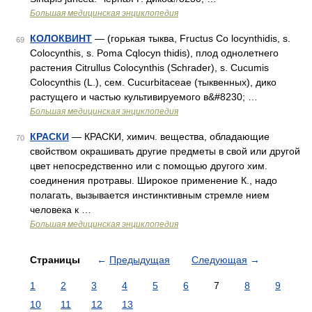
Большая медицинская энциклопедия
КОЛОКВИНТ
— (горькая тыква, Fructus Co locynthidis, s.
69
Colocynthis, s. Poma Cqlocyn thidis), плод однолетнего
растения Citrullus Colocynthis (Schrader), s. Cucumis
Colocynthis (L.), сем. Cucurbitaceae (тыквенных), дико
растущего и частью культивируемого в&#8230; …
Большая медицинская энциклопедия
КРАСКИ
— КРАСКИ, химич. вещества, обладающие
70
свойством окрашивать другие предметы в свой или другой
цвет непосредственно или с помощью другого хим.
соединения протравы. Широкое применение К., надо
полагать, вызывается инстинктивным стремле нием
человека к …
Большая медицинская энциклопедия
Страницы
←
Предыдущая
Следующая
→
1
2
3
4
5
6
7
8
9
10
11
12
13